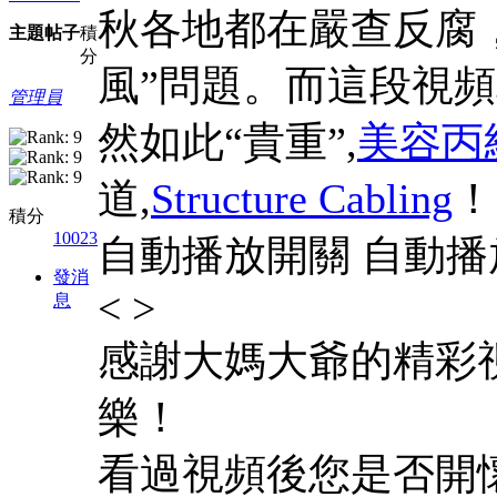
秋各地都在嚴查反腐
主題
帖子
積
分
風”問題。而這段視
管理員
然如此“貴重”,
美容丙
道,
Structure Cabling
！
積分
10023
自動播放開關 自動播放
發消
< >
息
感謝大媽大爺的精彩
樂！
看過視頻後您是否開