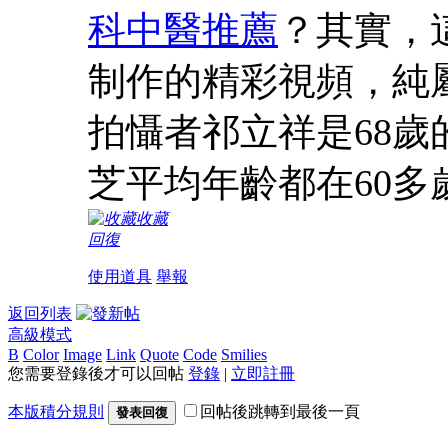
科中醫推薦
？其實，
制作的精彩視頻，純
拍懾者祁立祥是68
芝平均年齡都在60多
收藏
回復
使用道具
舉報
返回列表
高級模式
B
Color
Image
Link
Quote
Code
Smilies
您需要登錄後才可以回帖
登錄
|
立即註冊
本版積分規則
回帖後跳轉到最後一頁
發表回復