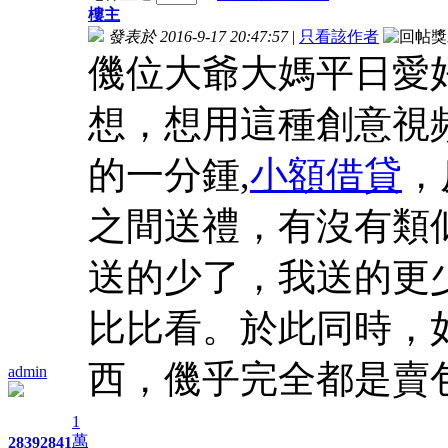
樓主
發表於 2016-9-17 20:47:57
|
只看該作者
僟位大爺大媽平日愛
想，想用這種創意視
的一分鍾,
小額借貸
，
之間送禮，有沒有類
送的少了，我送的更
比比看。於此同時，
西，僟乎完全都是賣
admin
1
萬
2839
2841