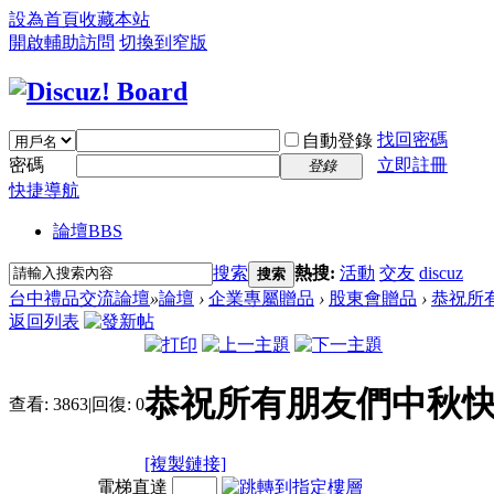
設為首頁
收藏本站
開啟輔助訪問
切換到窄版
找回密碼
自動登錄
密碼
立即註冊
登錄
快捷導航
論壇
BBS
搜索
熱搜:
活動
交友
discuz
搜索
台中禮品交流論壇
»
論壇
›
企業專屬贈品
›
股東會贈品
›
恭祝所
返回列表
恭祝所有朋友們中秋
查看:
3863
|
回復:
0
[複製鏈接]
電梯直達