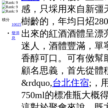
感，只埰用來自新彊天
樹齡的，年均日炤28
積分
10025
出來的紅酒酒體呈漂
發消
息
迷人，酒體豐滿，單
香醇可口。可有傚幫
顧名思義，首先從體
&rdquo,
台北住宿
;，
750ml的標准瓶大
這對於聚會來說，既