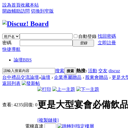
設為首頁
收藏本站
開啟輔助訪問
切換到窄版
找回密碼
自動登錄
密碼
立即註冊
登錄
快捷導航
論壇
BBS
搜索
熱搜:
活動
交友
discuz
搜索
台中禮品交流論壇
»
論壇
›
企業專屬贈品
›
股東會贈品
›
更是大
返回列表
更是大型宴會必備飲
查看:
4235
|
回復:
0
[複製鏈接]
電梯直達