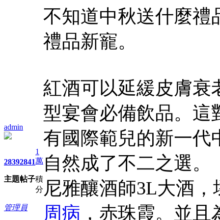
不知道中秋送什麼禮品
禮品新寵。
紅酒可以延緩皮膚衰老
型宴會必備飲品。這
admin
有國際範兒的新一代
1
自然成了不二之選。
萬
2839
2841
主題
帖子
積
尼雅釀酒師3L大酒，
分
周病
，赤珠霞。並且
管理員