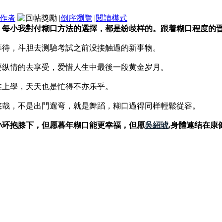
作者
|
倒序瀏覽
|
閱讀模式
，每小我對付糊口方法的選擇，都是纷歧样的。跟着糊口程度的
等待，斗胆去测驗考試之前没接触過的新事物。
要纵情的去享受，爱惜人生中最後一段黄金岁月。
娃上學，天天也是忙得不亦乐乎。
悠哉，不是出門遛弯，就是舞蹈，糊口過得同样輕鬆從容。
孙环抱膝下，但愿暮年糊口能更幸福，但愿
吳紹琥
,身體連结在康