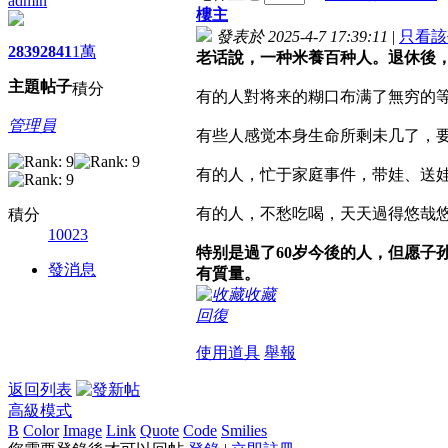
admin
樓主
發表於 2025-4-7 17:39:11
|
只看該
2839
2841
1萬
老话說，一种米養百种人。退休後
主題
帖子
積分
有的人對将来的糊口布满了無穷的
管理員
有些人感觉本身生命所剩未几了，
有的人，忙于家庭事件，带娃、送
有的人，不愁吃喝，天天過得悠哉
積分
10023
特别是過了60岁今後的人，但愿子
發消息
有質量。
收藏
回復
使用道具
舉報
返回列表
高級模式
B
Color
Image
Link
Quote
Code
Smilies