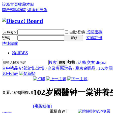
設為首頁
收藏本站
開啟輔助訪問
切換到窄版
找回密碼
自動登錄
密碼
立即註冊
登錄
快捷導航
論壇
BBS
搜索
熱搜:
活動
交友
discuz
搜索
台中禮品交流論壇
»
論壇
›
企業專屬贈品
›
股東會贈品
›
102岁
返回列表
102岁國醫钟一棠讲養生
查看:
1679
|
回復:
0
[複製鏈接]
電梯直達