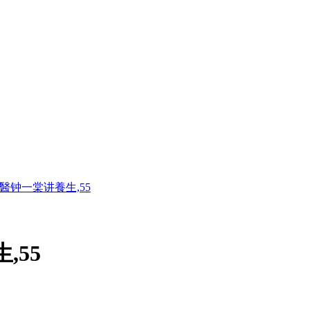
國醫钟一棠讲養生,55
,55