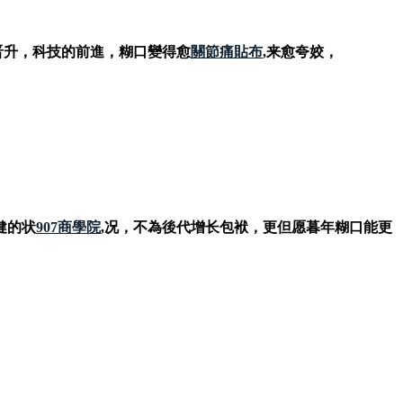
晋升，科技的前進，糊口變得愈
關節痛貼布
,来愈夸姣，
健的状
907商學院
,况，不為後代增长包袱，更但愿暮年糊口能更