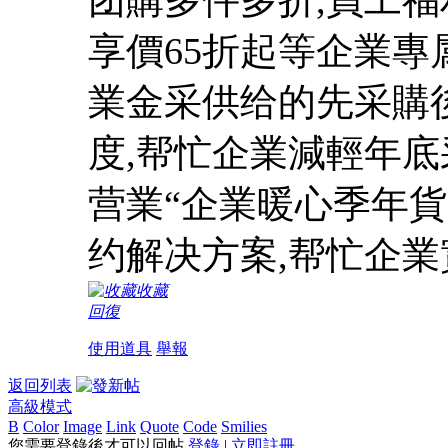
享價65折起等企業
業金采供给的先采購後
度,帮忙企業減輕年底
营業“企業暖心季年
约解决方案,帮忙企
收藏
回復
使用道具
舉報
返回列表
高級模式
B
Color
Image
Link
Quote
Code
Smilies
您需要登錄後才可以回帖
登錄
|
立即註冊