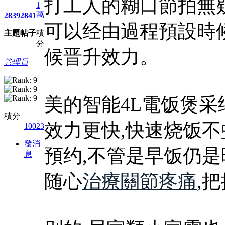
打工人的糊口節拍無
1
萬
2839
2841
可以经由過程預設時
主題
帖子
積
分
候晋升效力。
管理員
美的智能4L電饭煲采
積分
效力更快,快速烧饭不
10023
發消
預约,不管是早饭仍是
息
随心
治療關節疼痛
,