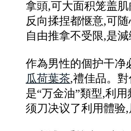
拿頭,可大面积笼盖肌
反向揉捏都惬意,可随
自由推拿不受限,是
作為男性的個护干净
瓜荷葉茶
,禮佳品。
是“万金油”類型,利
须刀决议了利用體验