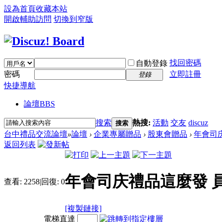
設為首頁
收藏本站
開啟輔助訪問
切換到窄版
找回密碼
自動登錄
密碼
立即註冊
登錄
快捷導航
論壇
BBS
搜索
熱搜:
活動
交友
discuz
搜索
台中禮品交流論壇
»
論壇
›
企業專屬贈品
›
股東會贈品
›
年會司
返回列表
年會司庆禮品這麼發 
查看:
2258
|
回復:
0
[複製鏈接]
電梯直達