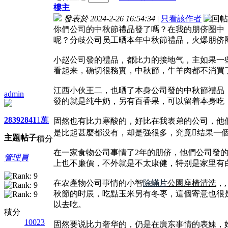
樓主
發表於 2024-2-26 16:54:34
|
只看該作者
你們公司的中秋節禮品發了嗎？在我的朋侪圈中
呢？分歧公司员工晒本年中秋節禮品，火爆朋侪
小赵公司發的禮品，都比力的接地气，主如果一
看起来，确切很務實，中秋節，牛羊肉都不消買
江西小伙王二，也晒了本身公司發的中秋節禮品
admin
發的就是纯牛奶，另有百香果，可以留着本身吃
2839
2841
1萬
固然也有比力寒酸的，好比在我表弟的公司，他
是比起甚麼都没有，却是强很多，究竟结果一
主題
帖子
積分
在一家食物公司事情了2年的朋侪，他們公司發
管理員
上也不廉價，不外就是不太康健，特别是家里有
在农產物公司事情的小智
除蟎片
公園座椅清洗
，
秋節的时辰，吃點玉米另有冬枣，這個寄意也很
以去吃。
積分
10023
固然要说比力奢华的，仍是在廣东事情的表妹，