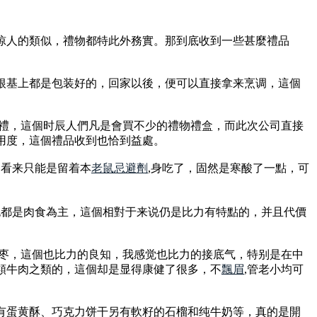
惊人的類似，禮物都特此外務實。那到底收到一些甚麼禮品
根基上都是包装好的，回家以後，便可以直接拿来烹调，這個
送禮，這個时辰人們凡是會買不少的禮物禮盒，而此次公司直接
用度，這個禮品收到也恰到益處。
個看来只能是留着本
老鼠忌避劑
,身吃了，固然是寒酸了一點，可
也都是肉食為主，這個相對于来说仍是比力有特點的，并且代價
冬枣，這個也比力的良知，我感觉也比力的接底气，特别是在中
類牛肉之類的，這個却是显得康健了很多，不
飄眉
,管老小均可
有蛋黄酥、巧克力饼干另有軟籽的石榴和纯牛奶等，真的是開