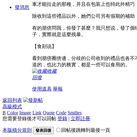
車才能拉走的那種，并且在包装上也特此外精巧
發消息
除收到這些禮品以外，她們公司另有假期的補助
有的朋侪問我，你發了甚麼？我只想说，發了個
子，實際就是這麼残暴。
【食刻说】
看到朋侪圈傍邊，分歧的公司收到的禮品也各不
道的，也比力的務實，都是一些可以食用的。
收藏
回復
使用道具
舉報
返回列表
高級模式
B
Color
Image
Link
Quote
Code
Smilies
您需要登錄後才可以回帖
登錄
|
立即註冊
本版積分規則
回帖後跳轉到最後一頁
發表回復