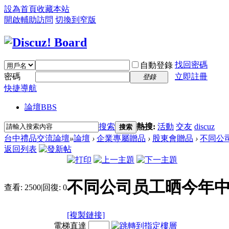
設為首頁
收藏本站
開啟輔助訪問
切換到窄版
找回密碼
自動登錄
密碼
立即註冊
登錄
快捷導航
論壇
BBS
搜索
熱搜:
活動
交友
discuz
搜索
台中禮品交流論壇
»
論壇
›
企業專屬贈品
›
股東會贈品
›
不同公司
返回列表
不同公司员工晒今年中
查看:
2500
|
回復:
0
[複製鏈接]
電梯直達