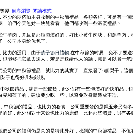
|
倒序瀏覽
|
閱讀模式
，不少的朋侪晒本身收到的中秋節禮品，各類各样，可是有一個
圈，咱們今天無妨一块兒看看，他們都收到一些甚麼禮品？
些牛羊肉，并且是那種包装好的，好比小黄牛肉块，和羔羊肉，
了，公司本身给你包了。
，比力的适用，由于
孩子節日禮物
,在中秋節的时辰，免不了要
，也能够把它拿去送人，若是是送给他人的話，却是可以省一笔
們公司的中秋節禮品，就比力的其實了，直接發了6個梨子，這
個梨子也得好几块錢呢。
的中秋節禮品，满是一些腊貨，此外另有一些包装好的快消品，
白叟和孩子的，建议要少吃一些，以避免對身體造成不适。
,，中秋節的禮品，也比力的務實，公司重要發的是鲜玉米另有
是的好，此外相對于来说也比力的康健，比起那些腊貨，另有各
她們公司的福利仍是真的是特此外好，收到的中秋節禮品，不但