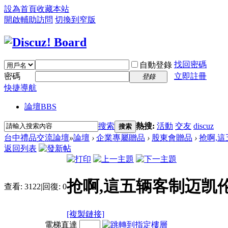
設為首頁
收藏本站
開啟輔助訪問
切換到窄版
找回密碼
自動登錄
密碼
立即註冊
登錄
快捷導航
論壇
BBS
搜索
熱搜:
活動
交友
discuz
搜索
台中禮品交流論壇
»
論壇
›
企業專屬贈品
›
股東會贈品
›
抢啊,這
返回列表
抢啊,這五辆客制迈凯
查看:
3122
|
回復:
0
[複製鏈接]
電梯直達