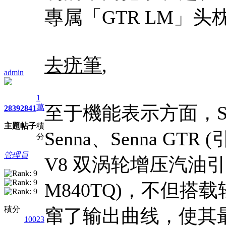
專属「GTR LM」头
去疣筆
,
admin
1
至于機能表示方面，Sen
萬
2839
2841
主題
帖子
積
Senna、Senna GTR 
分
管理員
V8 双涡轮增压汽油引
M840TQ)，不但
積分
窜了输出曲线，使其最大马
10023