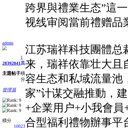
跨界與禮業生态”這
视线审阅當前禮赠品
admin
江苏瑞祥科技團體总
1
来，瑞祥依靠壮大且
萬
2839
2841
主題
帖子
積
容生态和私域流量池，
分
家”计谋交融推動，
管理員
+企業用户+小我會員
合型福利禮物辦事平
積分
10023