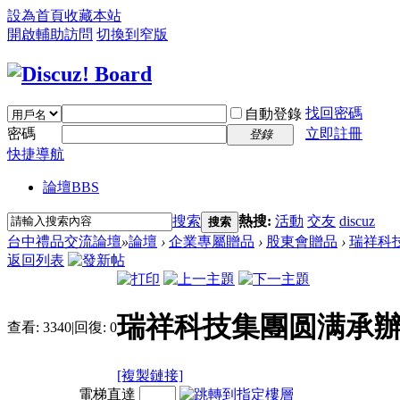
設為首頁
收藏本站
開啟輔助訪問
切換到窄版
找回密碼
自動登錄
密碼
立即註冊
登錄
快捷導航
論壇
BBS
搜索
熱搜:
活動
交友
discuz
搜索
台中禮品交流論壇
»
論壇
›
企業專屬贈品
›
股東會贈品
›
瑞祥科技
返回列表
瑞祥科技集團圆满承辦中
查看:
3340
|
回復:
0
[複製鏈接]
電梯直達