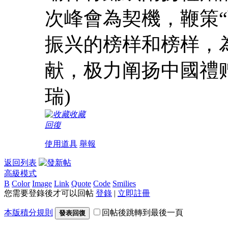
次峰會為契機，鞭策
振兴的榜样和榜样，
献，极力阐扬中國禮
瑞)
收藏
回復
使用道具
舉報
返回列表
高級模式
B
Color
Image
Link
Quote
Code
Smilies
您需要登錄後才可以回帖
登錄
|
立即註冊
本版積分規則
回帖後跳轉到最後一頁
發表回復