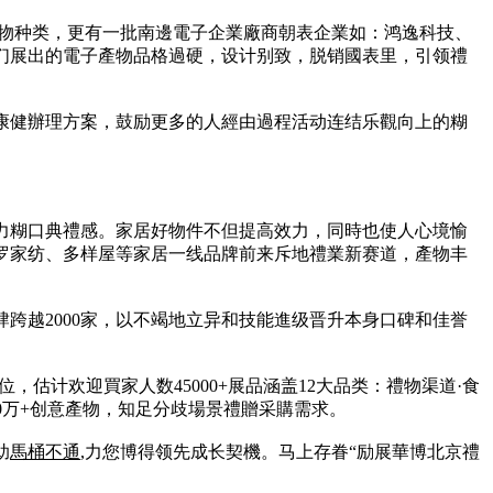
產物种类，更有一批南邊電子企業廠商朝表企業如：鸿逸科技、
们展出的電子產物品格過硬，设计别致，脱销國表里，引领禮
康健辦理方案，鼓励更多的人經由過程活动连结乐觀向上的糊
力糊口典禮感。家居好物件不但提高效力，同時也使人心境愉
罗家纺、多样屋等家居一线品牌前来斥地禮業新赛道，產物丰
跨越2000家，以不竭地立异和技能進级晋升本身口碑和佳誉
位，估计欢迎買家人数45000+展品涵盖12大品类：禮物渠道·食
20万+创意產物，知足分歧場景禮贈采購需求。
助
馬桶不通
,力您博得领先成长契機。马上存眷“励展華博北京禮