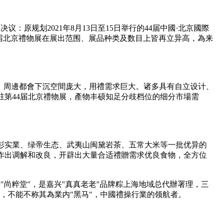
原规划2021年8月13日至15日举行的44届中國·北京國際
。本届北京禮物展在展出范围、展品种类及数目上皆再立异高，為来
，周邊都會下沉空間庞大，用禮需求巨大。诸多具有自立设计、
第44届北京禮物展，產物丰硕知足分歧档位的细分市場需
彭实業、绿帝生态、武夷山闽黛岩茶、五常大米等一批优异的
作出调解和改良，开辟出大量合适禮贈需求优良食物，全方位
"尚粹堂"，是嘉兴"真真老老"品牌粽上海地域总代辦署理，三
，不能不称其為業内"黑马"，中國禮操行業的领航者。