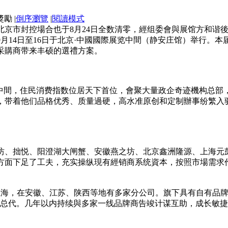
|
倒序瀏覽
|
閱讀模式
市封控場合也于8月24日全数清零，經组委會與展馆方和谐後决议：
年9月14日至16日于北京·中國國際展览中間（静安庄馆）举行
采購商带来丰硕的選禮方案。
”中間，住民消费指数位居天下首位，會聚大量政企奇迹機构总部
，带着他们品格优秀、质量過硬，高水准原创和定制辦事纷繁入驻
坊、拙悦、阳澄湖大闸蟹、安徽燕之坊、北京鑫洲隆源、上海元
方面下足了工夫，充实操纵現有經销商系统資本，按照市場需求
在上海，在安徽、江苏、陕西等地有多家分公司。旗下具有自有品牌
道总代。几年以内持续與多家一线品牌商告竣计谋互助，成长敏捷