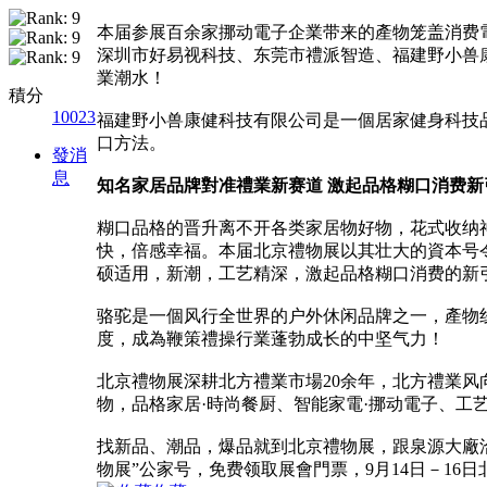
本届参展百余家挪动電子企業带来的產物笼盖消费
深圳市好易视科技、东莞市禮派智造、福建野小兽
業潮水！
積分
10023
福建野小兽康健科技有限公司是一個居家健身科技
口方法。
發消
息
知名家居品牌對准禮業新赛道 激起品格糊口消费新
糊口品格的晋升离不开各类家居物好物，花式收纳
快，倍感幸福。本届北京禮物展以其壮大的資本号
硕适用，新潮，工艺精深，激起品格糊口消费的新
骆驼是一個风行全世界的户外休闲品牌之一，產物线
度，成為鞭策禮操行業蓬勃成长的中坚气力！
北京禮物展深耕北方禮業市場20余年，北方禮業风向标
物，品格家居·時尚餐厨、智能家電·挪动電子、工
找新品、潮品，爆品就到北京禮物展，跟泉源大廠
物展”公家号，免费领取展會門票，9月14日－16