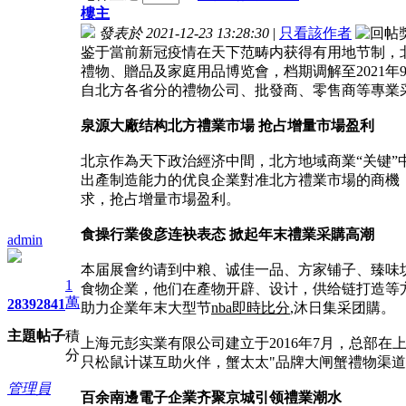
樓主
發表於 2021-12-23 13:28:30
|
只看該作者
鉴于當前新冠疫情在天下范畴内获得有用地节制，北京
禮物、贈品及家庭用品博览會，档期调解至2021
自北方各省分的禮物公司、批發商、零售商等專業
泉源大廠结构北方禮業市場 抢占增量市場盈利
北京作為天下政治經济中間，北方地域商業“关键
出產制造能力的优良企業對准北方禮業市場的商機
求，抢占增量市場盈利。
食操行業俊彦连袂表态 掀起年末禮業采購高潮
admin
本届展會约请到中粮、诚佳一品、方家铺子、臻味
1
食物企業，他们在產物开辟、设计，供给链打造等
萬
2839
2841
助力企業年末大型节
nba即時比分
,沐日集采团購。
主題
帖子
積
上海元彭实業有限公司建立于2016年7月，总部
分
只松鼠计谋互助火伴，蟹太太"品牌大闸蟹禮物渠
管理員
百余南邊電子企業齐聚京城
引领禮業潮水