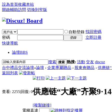
設為首頁
收藏本站
開啟輔助訪問
切換到窄版
找回密碼
自動登錄
密碼
立即註冊
登錄
快捷導航
論壇
BBS
搜索
熱搜:
活動
交友
discuz
搜索
台中禮品交流論壇
»
論壇
›
企業專屬贈品
›
股東會贈品
›
供應链“
返回列表
供應链“大廠”齐聚9·
查看:
2255
|
回復:
0
[複製鏈接]
電梯直達