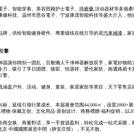
電子、智能穿着、美容照顾护士電子、
痔瘡藥
,活动器材等多個
康健科技、温州市恩谷電子、宁波康茂智能科技等盛大介入，他
品牌，供给智能健身硬件、專業锻练在线引导的居
汽車補漆
，家
引擎
神器讓你阔别一团乱，百般懒人干净神器解放双手，家電好物助
令力，吸引了孚日团體、骆驼、恒源祥、爱伦家纺、南通路易卡
引擎。
涵盖户外、活动、健身、童装、家居家纺等类目，天下零售店肆
，延续引领行業成长。本届展會范围44,000㎡，设置2000+展
艺禮物·保藏文创、文化用品·原创设计、商務禮贈·福利促销，以
洽商交换、商量對话，享一手貨源盈利，轻松完成一站式采購，
日北京·中國國際展览中間（静安庄馆），不见不散。