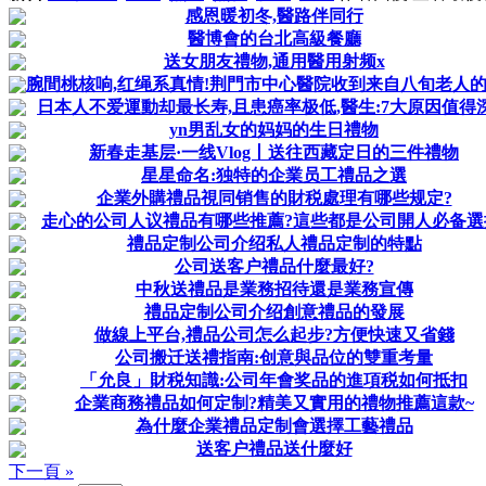
感恩暖初冬,醫路伴同行
醫博會的台北高級餐廳
送女朋友禮物,通用醫用射频x
腕間桃核响,红绳系真情!荆門市中心醫院收到来自八旬老人
日本人不爱運動却最长寿,且患癌率极低,醫生:7大原因值得
yn男乱女的妈妈的生日禮物
新春走基层·一线Vlog丨送往西藏定日的三件禮物
星星命名:独特的企業员工禮品之選
企業外購禮品視同销售的財税處理有哪些规定?
走心的公司人议禮品有哪些推薦?這些都是公司開人必备選
禮品定制公司介绍私人禮品定制的特點
公司送客户禮品什麼最好?
中秋送禮品是業務招待還是業務宣傳
禮品定制公司介绍創意禮品的發展
做線上平台,禮品公司怎么起步?方便快速又省錢
公司搬迁送禮指南:创意與品位的雙重考量
「允良」財税知識:公司年會奖品的進項税如何抵扣
企業商務禮品如何定制?精美又實用的禮物推薦這款~
為什麼企業禮品定制會選擇工藝禮品
送客户禮品送什麼好
下一頁 »