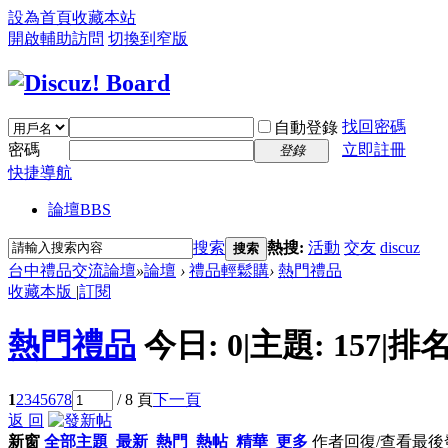
設為首頁
收藏本站
開啟輔助訪問
切換到窄版
找回密碼
自動登錄
密碼
立即註冊
登錄
快捷導航
論壇
BBS
搜索
熱搜:
活動
交友
discuz
搜索
台中禮品交流論壇
»
論壇
›
禮品輕鬆購
›
熱門禮品
收藏本版
|
訂閱
熱門禮品
今日:
0
|
主題:
157
|
排名
1
2
3
4
5
6
7
8
/ 8 頁
下一頁
返 回
新窗
全部主題
最新
熱門
熱帖
精華
更多
作者
回復/查看
最後