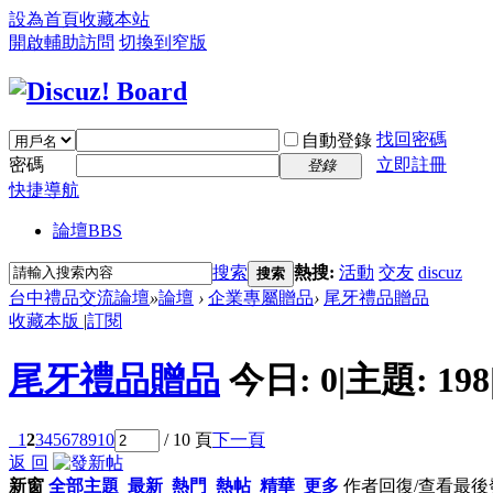
設為首頁
收藏本站
開啟輔助訪問
切換到窄版
找回密碼
自動登錄
密碼
立即註冊
登錄
快捷導航
論壇
BBS
搜索
熱搜:
活動
交友
discuz
搜索
台中禮品交流論壇
»
論壇
›
企業專屬贈品
›
尾牙禮品贈品
收藏本版
|
訂閱
尾牙禮品贈品
今日:
0
|
主題:
198
1
2
3
4
5
6
7
8
9
10
/ 10 頁
下一頁
返 回
新窗
全部主題
最新
熱門
熱帖
精華
更多
作者
回復/查看
最後