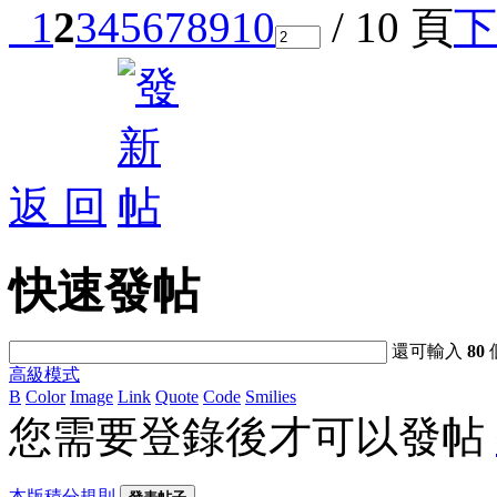
1
2
3
4
5
6
7
8
9
10
/ 10 頁
下
返 回
快速發帖
還可輸入
80
高級模式
B
Color
Image
Link
Quote
Code
Smilies
您需要登錄後才可以發帖
本版積分規則