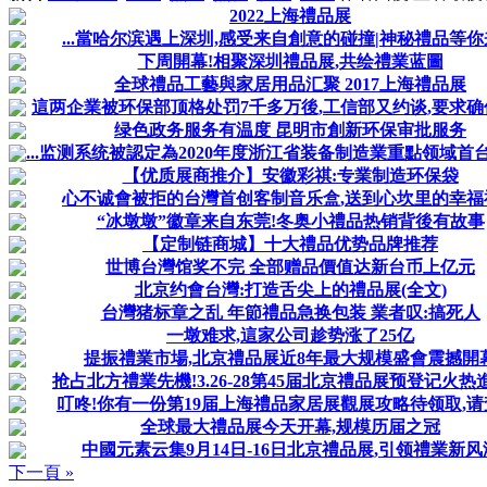
2022上海禮品展
...當哈尔滨遇上深圳,感受来自創意的碰撞|神秘禮品等
下周開幕!相聚深圳禮品展,共绘禮業蓝圖
全球禮品工藝與家居用品汇聚 2017上海禮品展
這两企業被环保部顶格处罚7千多万後,工信部又约谈,要求确保
绿色政务服务有温度 昆明市創新环保审批服务
...监测系统被認定為2020年度浙江省装备制造業重點领域首台
【优质展商推介】安徽彩祺:专業制造环保袋
心不诚會被拒的台灣首创客制音乐盒,送到心坎里的幸福
“冰墩墩”徽章来自东莞!冬奥小禮品热销背後有故事
【定制链商城】十大禮品优势品牌推荐
世博台灣馆奖不完 全部赠品價值达新台币上亿元
北京约會台灣:打造舌尖上的禮品展(全文)
台灣猪标章之乱 年節禮品急换包装 業者叹:搞死人
一墩难求,這家公司趁势涨了25亿
提振禮業市場,北京禮品展近8年最大规模盛會震撼開
抢占北方禮業先機!3.26-28第45届北京禮品展预登记火热
叮咚!你有一份第19届上海禮品家居展觀展攻略待领取,请
全球最大禮品展今天开幕,规模历届之冠
中國元素云集9月14日-16日北京禮品展,引领禮業新风
下一頁 »